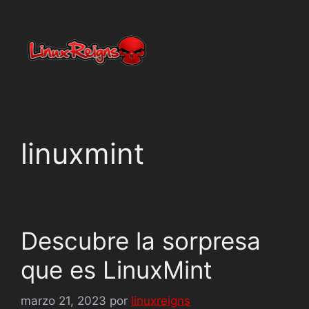
Netty
En línea
linuxmint
Descubre la sorpresa
que es LinuxMint
marzo 21, 2023
por
linuxreigns