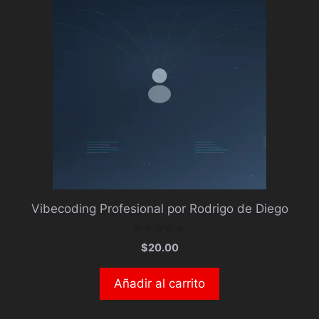
Vibecoding Profesional por Rodrigo de Diego
0
$
20.00
d
e
5
Añadir al carrito