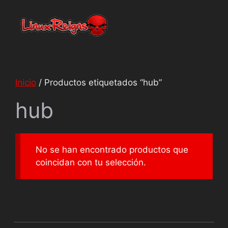
Netty
En línea
Inicio
/ Productos etiquetados “hub”
hub
No se han encontrado productos que
coincidan con tu selección.