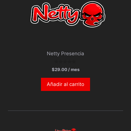
Netty Presencia
0
$
29.00
/ mes
d
e
5
Añadir al carrito