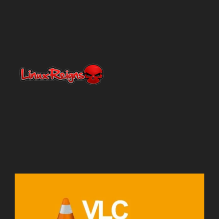
Netty
En línea