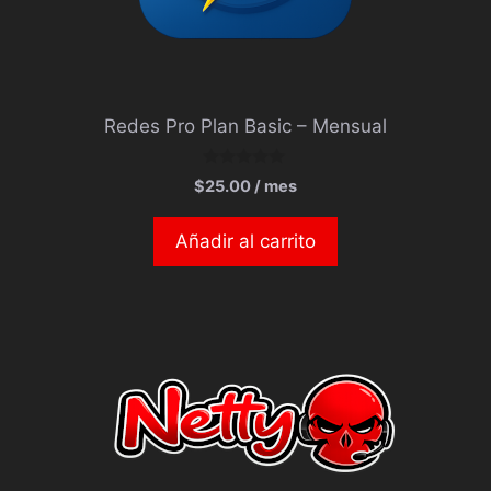
Redes Pro Plan Basic – Mensual
0
$
25.00
/ mes
d
e
5
Añadir al carrito