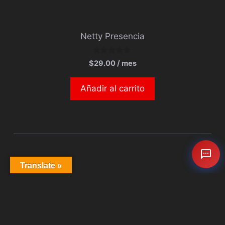
Netty Presencia
0
$
29.00
/ mes
d
e
5
Añadir al carrito
Translate »