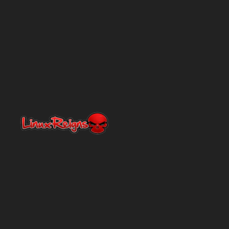
Netty
En línea