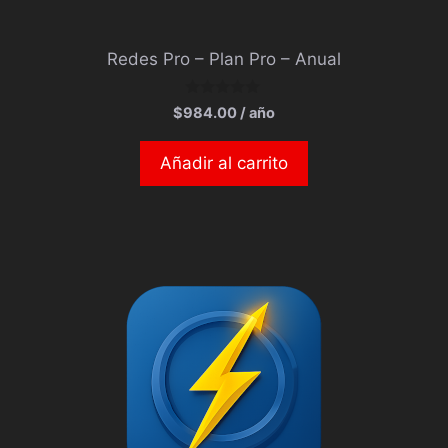
Redes Pro – Plan Pro – Anual
0
$
984.00
/ año
d
e
5
Añadir al carrito