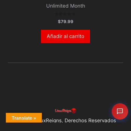
Unlimited Month
0
$
79.99
d
e
5
Añadir al carrito
Translate »
©2026 LinuxReigns, Derechos Reservados