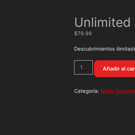
Unlimited
$
79.99
Descubrimientos ilimitad
Añadir al car
Categoría:
Netty Scanne