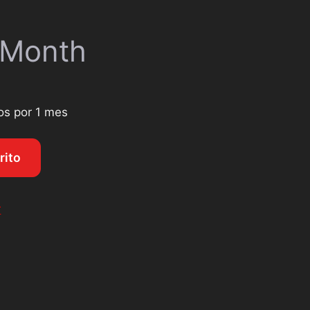
 Month
os por 1 mes
rito
r