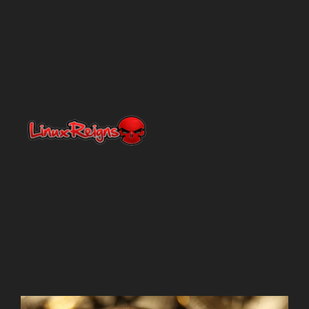
Netty
En línea